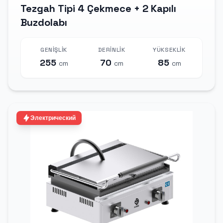
Tezgah Tipi 4 Çekmece + 2 Kapılı
Buzdolabı
GENIŞLIK
DERINLIK
YÜKSEKLIK
255
70
85
cm
cm
cm
Электрический