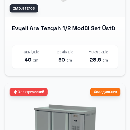
ZMD.9TE10S
Evyeli Ara Tezgah 1/2 Modül Set Üstü
GENIŞLIK
DERINLIK
YÜKSEKLIK
40
90
28,5
cm
cm
cm
Электрический
Холодильник