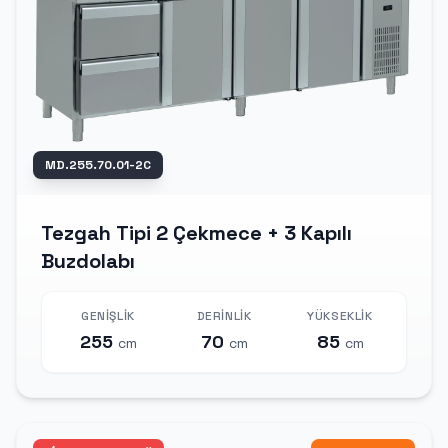
MD.255.70.01-2C
Tezgah Tipi 2 Çekmece + 3 Kapılı
Buzdolabı
GENIŞLIK
DERINLIK
YÜKSEKLIK
255
70
85
cm
cm
cm