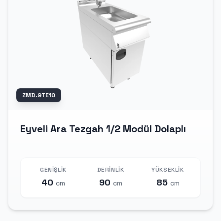
ZMD.9TE10
Eyveli Ara Tezgah 1/2 Modül Dolaplı
GENIŞLIK
DERINLIK
YÜKSEKLIK
40
90
85
cm
cm
cm