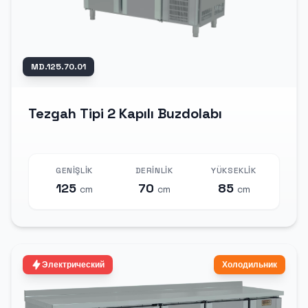
MD.125.70.01
Tezgah Tipi 2 Kapılı Buzdolabı
GENIŞLIK
DERINLIK
YÜKSEKLIK
125
70
85
cm
cm
cm
Электрический
Холодильник