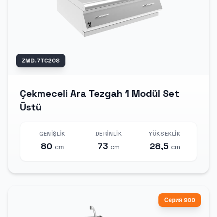
ZMD.7TC20S
Çekmeceli Ara Tezgah 1 Modül Set
Üstü
GENIŞLIK
DERINLIK
YÜKSEKLIK
80
73
28,5
cm
cm
cm
Серия 900