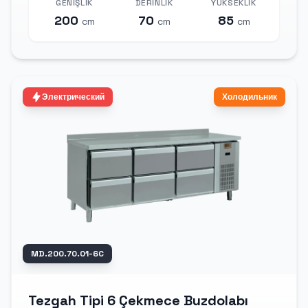
GENIŞLIK
DERINLIK
YÜKSEKLIK
200
70
85
cm
cm
cm
Электрический
Холодильник
MD.200.70.01-6C
Tezgah Tipi 6 Çekmece Buzdolabı