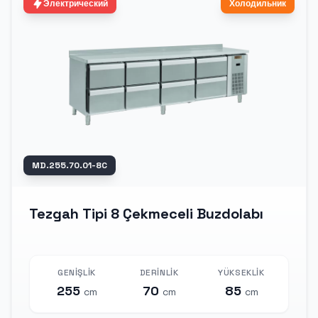
Электрический
Холодильник
MD.255.70.01-8C
Tezgah Tipi 8 Çekmeceli Buzdolabı
GENIŞLIK
DERINLIK
YÜKSEKLIK
255
70
85
cm
cm
cm