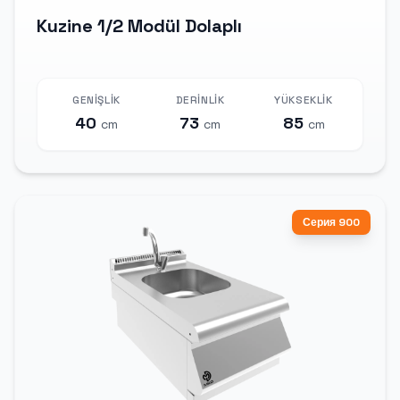
Kuzine 1/2 Modül Dolaplı
GENIŞLIK
DERINLIK
YÜKSEKLIK
40
73
85
cm
cm
cm
Серия 900