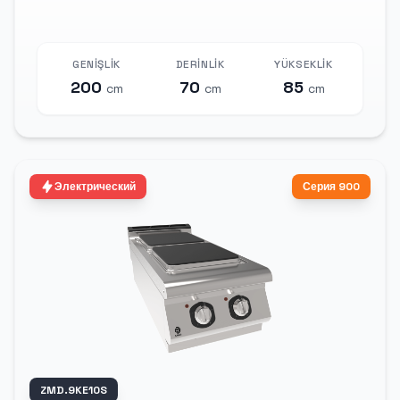
GENIŞLIK
DERINLIK
YÜKSEKLIK
200
70
85
cm
cm
cm
Электрический
Серия 900
ZMD.9KE10S