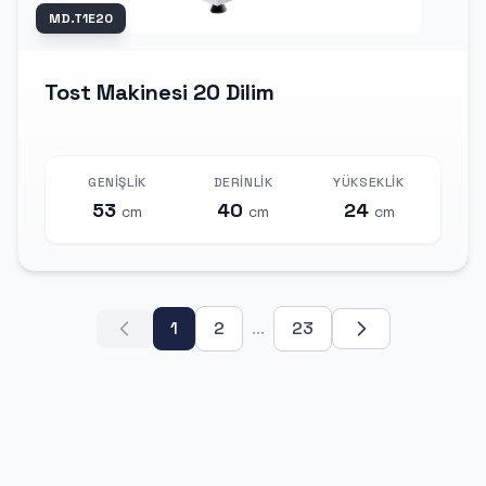
MD.T1E20
Tost Makinesi 20 Dilim
GENIŞLIK
DERINLIK
YÜKSEKLIK
53
40
24
cm
cm
cm
1
2
...
23