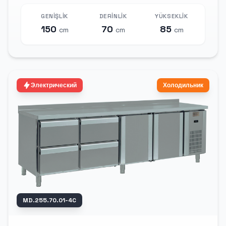
GENIŞLIK
DERINLIK
YÜKSEKLIK
150
70
85
cm
cm
cm
Электрический
Холодильник
MD.255.70.01-4C