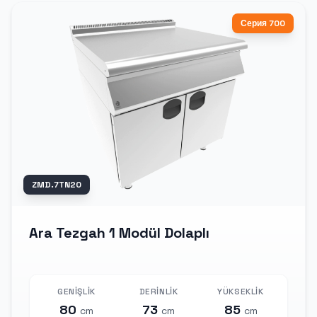
Серия 700
ZMD.7TN20
Ara Tezgah 1 Modül Dolaplı
GENIŞLIK
DERINLIK
YÜKSEKLIK
80
73
85
cm
cm
cm