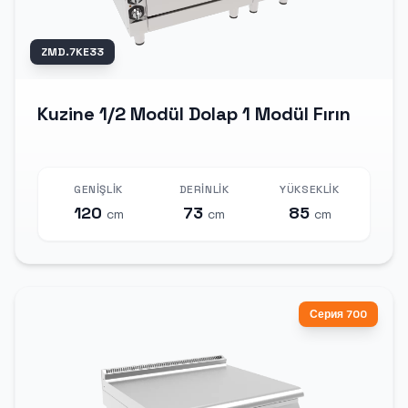
ZMD.7KE33
Kuzine 1/2 Modül Dolap 1 Modül Fırın
GENIŞLIK
DERINLIK
YÜKSEKLIK
120
73
85
cm
cm
cm
Серия 700