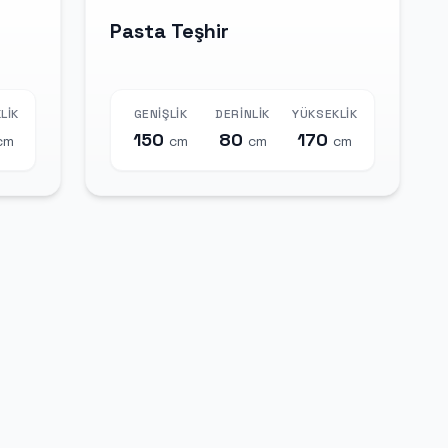
Pasta Teşhir
LIK
GENIŞLIK
DERINLIK
YÜKSEKLIK
150
80
170
cm
cm
cm
cm