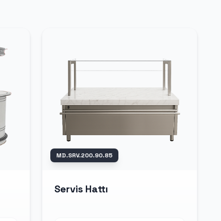
MD.SRV.200.90.85
Servis Hattı