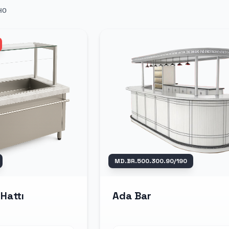
но
MD.BR.500.300.90/190
 Hattı
Ada Bar