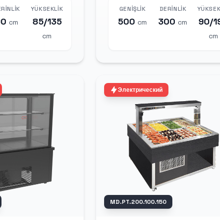
RINLIK
YÜKSEKLIK
GENIŞLIK
DERINLIK
YÜKSEK
90
85/135
500
300
90/1
cm
cm
cm
cm
cm
Электрический
MD.PT.200.100.150