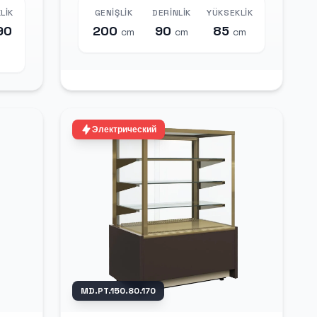
LIK
GENIŞLIK
DERINLIK
YÜKSEKLIK
90
200
90
85
cm
cm
cm
Электрический
MD.PT.150.80.170