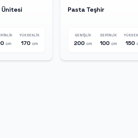
 Ünitesi
Pasta Teşhir
RINLIK
YÜKSEKLIK
GENIŞLIK
DERINLIK
YÜKSEK
90
170
200
100
150
cm
cm
cm
cm