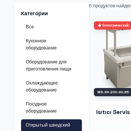
6 продуктов найде
Категории
Электрический
Все
Кухонное
оборудование
Оборудование для
приготовления пищи
Охлаждающее
оборудование
MD.SH.200.90.85
Посудное
оборудование
Isıtıcı Servis
Открытый шведский