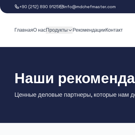
+90 (212) 890 9125
info@mdchefmaster.com
Главная
О нас
Продукты
Рекомендации
Контакт
Наши рекоменд
Ценные деловые партнеры, которые нам 