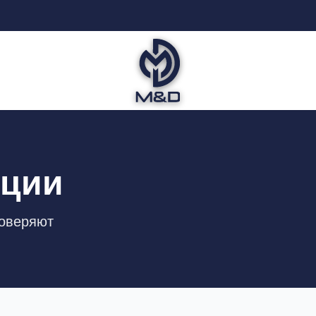
ации
доверяют