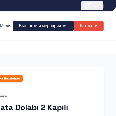
🇷🇺
RU
Медиа
Выставки и мероприятия
Каталоги
ия
Buzdolabı
ание
ata Dolabı 2 Kapılı