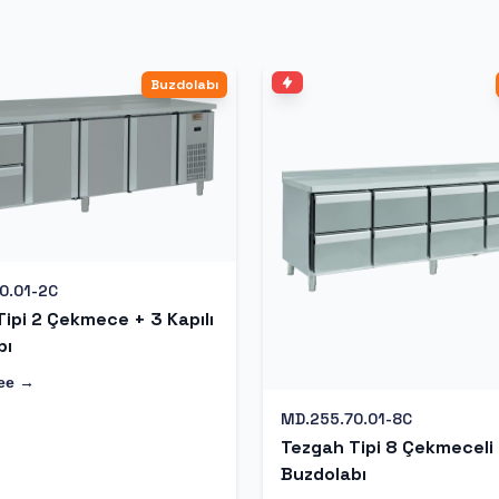
Buzdolabı
0.01-2C
ipi 2 Çekmece + 3 Kapılı
bı
ее →
MD.255.70.01-8C
Tezgah Tipi 8 Çekmeceli
Buzdolabı