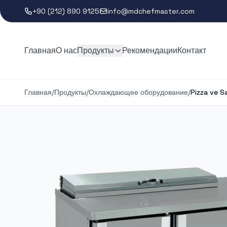
+90 (212) 890 9125
info@mdchefmaster.com
Главная
О нас
Продукты
Рекомендации
Контакт
Главная
/
Продукты
/
Охлаждающее оборудование
/
Pizza ve Sa