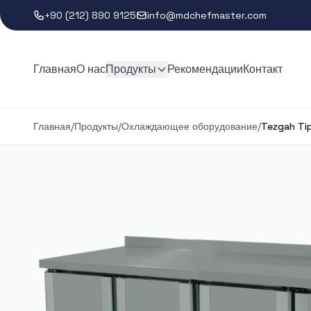
+90 (212) 890 9125
info@mdchefmaster.com
Главная
О нас
Продукты
Рекомендации
Контакт
Главная
/
Продукты
/
Охлаждающее оборудование
/
Tezgah Tip