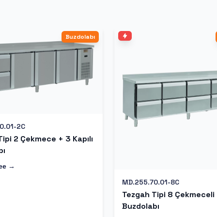
Buzdolabı
0.01-2C
ipi 2 Çekmece + 3 Kapılı
bı
ее →
MD.255.70.01-8C
Tezgah Tipi 8 Çekmeceli
Buzdolabı