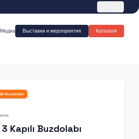
🇷🇺
RU
Медиа
Выставки и мероприятия
Каталоги
ия
Buzdolabı
ание
 3 Kapılı Buzdolabı