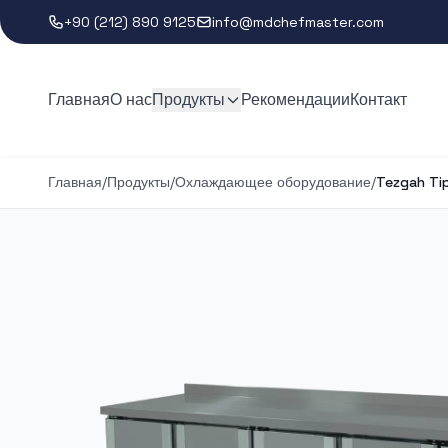
+90 (212) 890 9125
info@mdchefmaster.com
Главная
О нас
Продукты
Рекомендации
Контакт
Главная
/
Продукты
/
Охлаждающее оборудование
/
Tezgah Tip