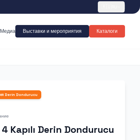
🇷🇺
RU
Медиа
Выставки и мероприятия
Каталоги
ия
Derin Dondurucu
ание
 4 Kapılı Derin Dondurucu