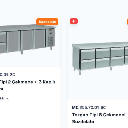
Buzdolabı
0.01-2C
ipi 2 Çekmece + 3 Kapılı
bı
ее →
MD.255.70.01-8C
Tezgah Tipi 8 Çekmeceli
Buzdolabı