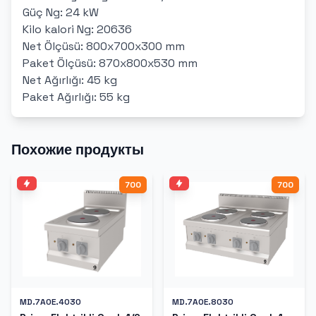
Güç Ng: 24 kW
Kilo kalori Ng: 20636
Net Ölçüsü: 800x700x300 mm
Paket Ölçüsü: 870x800x530 mm
Net Ağırlığı: 45 kg
Paket Ağırlığı: 55 kg
Похожие продукты
700
700
MD.7AOE.4030
MD.7AOE.8030