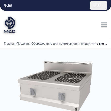
🇷🇺
Главная
/
Продукты
/
Оборудование для приготовления пищи
/
Prime Brülörlü Yanyana Ocak 1 Modül