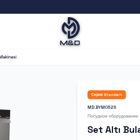
 Makinesi
Серия
Standart
MD.BYM052S
Посудное оборудование
Set Altı Bu