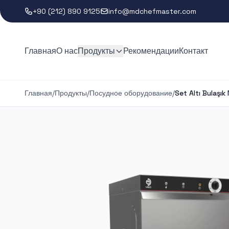
+90 (212) 890 9125
info@mdchefmaster.com
Главная
О нас
Продукты
Рекомендации
Контакт
Главная
/
Продукты
/
Посудное оборудование
/
Set Altı Bulaşık