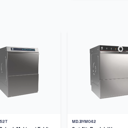
52T
MD.BYM042