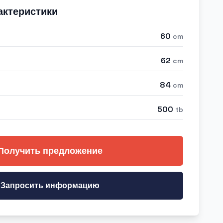
актеристики
60
cm
62
cm
84
cm
500
tb
Получить предложение
Запросить информацию