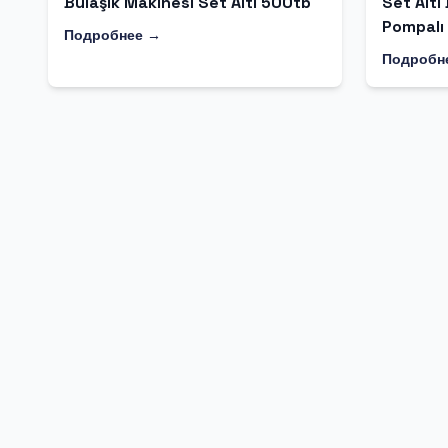
Bulaşık Makinesi Set Altı 500tb
Set Altı
Pompalı
Подробнее →
Подробн