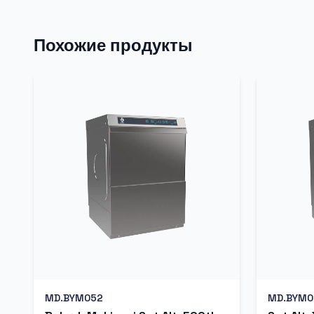
Похожие продукты
MD.BYM052
MD.BYM0