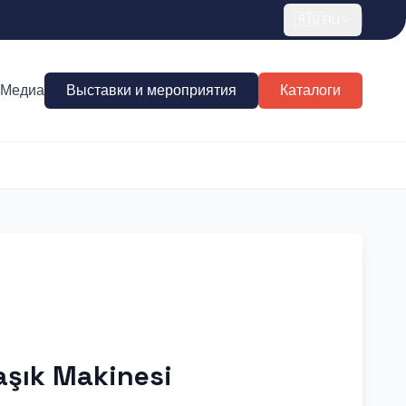
🇷🇺
RU
Медиа
Выставки и мероприятия
Каталоги
laşık Makinesi