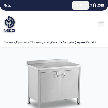
🇷🇺
Главная
/
Продукты
/
Производство
/
Çalışma Tezgahı Çarpma Kapaklı