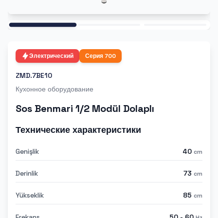
Ana
Электрический
Серия
700
ZMD.7BE10
Кухонное оборудование
Sos Benmari 1/2 Modül Dolaplı
Технические характеристики
Genişlik
40
cm
Derinlik
73
cm
Yükseklik
85
cm
Frekans
50 - 60
Hz