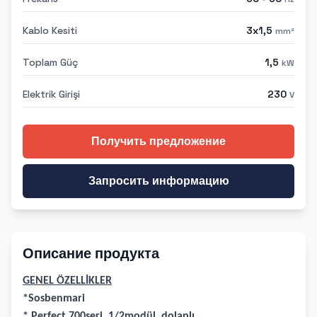
Kablo Kesiti
3x1,5
mm²
Toplam Güç
1,5
kW
Elektrik Girişi
230
V
Получить предложение
Запросить информацию
Описание продукта
GENEL ÖZELLİKLER
*Sosbenmari
* Perfect 700seri, 1/2modül, dolaplı