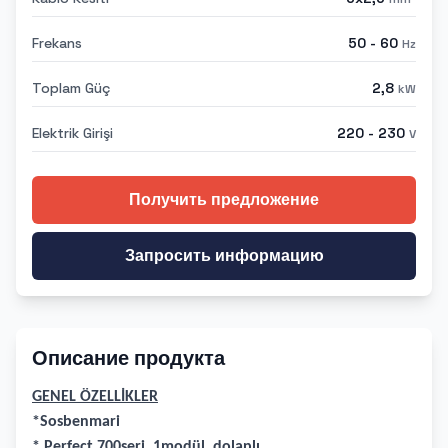
Frekans
50 - 60
Hz
Toplam Güç
2,8
kW
Elektrik Girişi
220 - 230
V
Получить предложение
Запросить информацию
Описание продукта
GENEL ÖZELLİKLER
*Sosbenmari
* Perfect 700seri, 1modül, dolaplı