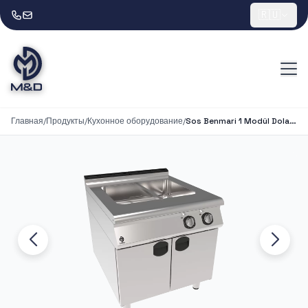
🇷🇺
Главная
/
Продукты
/
Кухонное оборудование
/
Sos Benmari 1 Modül Dolaplı