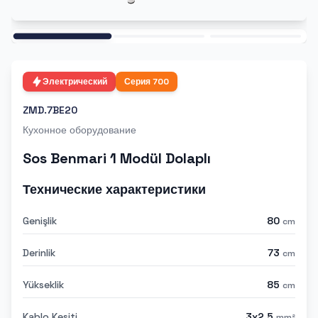
Ana
Электрический
Серия
700
ZMD.7BE20
Кухонное оборудование
Sos Benmari 1 Modül Dolaplı
Технические характеристики
Genişlik
80
cm
Derinlik
73
cm
Yükseklik
85
cm
Kablo Kesiti
3x2,5
mm²