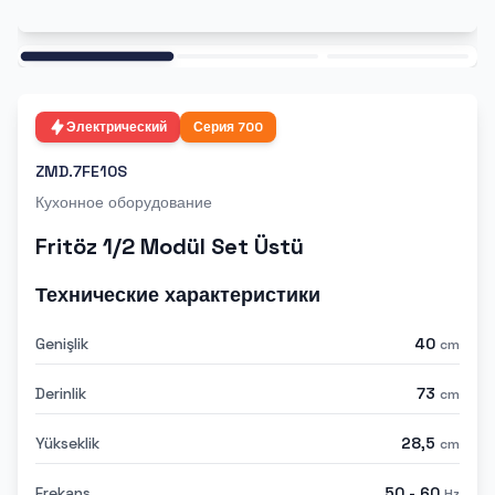
Ana
Электрический
Серия
700
ZMD.7FE10S
Кухонное оборудование
Fritöz 1/2 Modül Set Üstü
Технические характеристики
Genişlik
40
cm
Derinlik
73
cm
Yükseklik
28,5
cm
Frekans
50 - 60
Hz