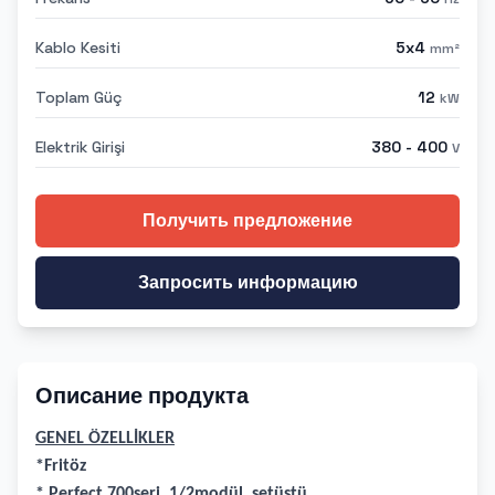
Kablo Kesiti
5x4
mm²
Toplam Güç
12
kW
Elektrik Girişi
380 - 400
V
Получить предложение
Запросить информацию
Описание продукта
GENEL ÖZELLİKLER
*Fritöz
* Perfect 700seri, 1/2modül, setüstü