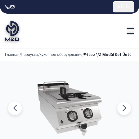
🇷🇺
Главная
/
Продукты
/
Кухонное оборудование
/
Fritöz 1/2 Modül Set Üstü