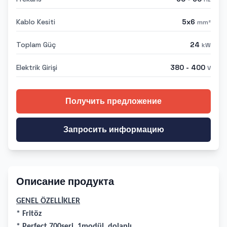
Kablo Kesiti
5x6
mm²
Toplam Güç
24
kW
Elektrik Girişi
380 - 400
V
Получить предложение
Запросить информацию
Описание продукта
GENEL ÖZELLİKLER
* Fritöz
* Perfect 700seri, 1modül, dolaplı