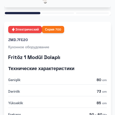
Ana
Электрический
Серия
700
ZMD.7FE20
Кухонное оборудование
Fritöz 1 Modül Dolaplı
Технические характеристики
Genişlik
80
cm
Derinlik
73
cm
Yükseklik
85
cm
Frekans
50 - 60
Hz