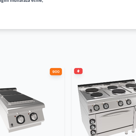
lığını muhafaza etme,
900