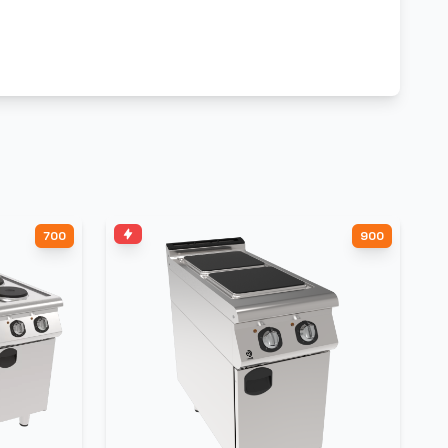
700
900