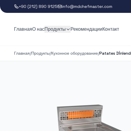
+90 (212) 890 9125
info@mdchefmaster.com
Главная
О нас
Продукты
Рекомендации
Контакт
Главная
/
Продукты
/
Кухонное оборудование
/
Patates Dİnlend