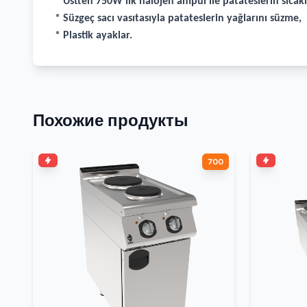
* Üstten 750W'lık halojen ampül ile patateslerin sıcak
* Süzgeç sacı vasıtasıyla patateslerin yağlarını süzme,
* Plastik ayaklar.
Похожие продукты
700