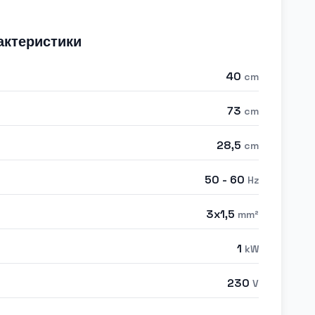
актеристики
40
cm
73
cm
28,5
cm
50 - 60
Hz
3x1,5
mm²
1
kW
230
V