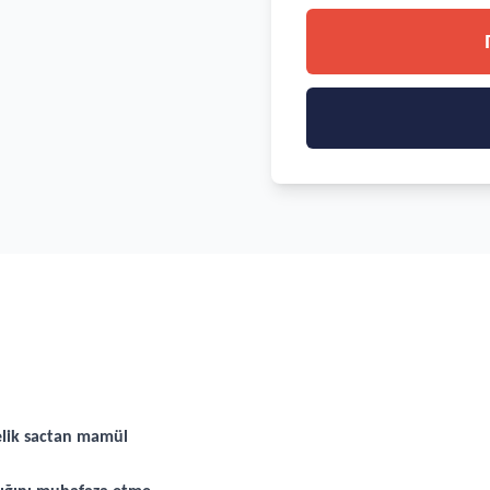
çelik sactan mamül