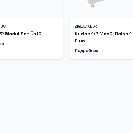
10S
ZMD.7KE33
/2 Modül Set Üstü
Kuzine 1/2 Modül Dolap 1
Fırın
ее →
Подробнее →