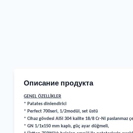
Описание продукта
GENEL ÖZELLİKLER
* Patates dinlendirici
* Perfect 700seri, 1/2modül, set üstü
* Cihaz gövdesi AISI 304 kalite 18/8 Cr-Ni paslanmaz 
* GN 1/1x150 mm kaplı, güç ayar düğmeli,