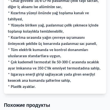
* Cihaz gövdesi 18/8 Cr-Ni paslanmaz çelik taşlı sactan,
diğer iç aksamı ise alüminize sac,
* Kızartma yüzeyi önünde yağ toplama kanalı ve
tahliyesi,
* Yüzeyde biriken yağ, paslanmaz çelik çekmece içinde
toplanıp kolaylıkla temizlenebilir,
* Kızartma sırasında yağın çevreye sıçramasını
önleyecek şekilde üç kenarında paslanmaz sac paneli,
* Tüm elektrik kumanda ve kontrol donanımları
uluslararası standartlara uygun,
* Çok kademeli termostat ile 50-300 C arasında sıcaklık
ayar imkanına ve 350 C'lik emniyet termostadına sahip,
* Izgaraya enerji girişi sağlayacak yada giren enerjiyi
kesecek ana kumanda şalterine sahip,
* Plastik ayaklar.
Похожие продукты