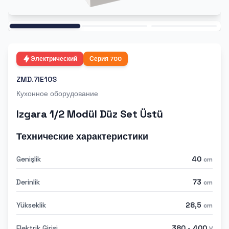
Ana
Электрический
Серия
700
ZMD.7IE10S
Кухонное оборудование
Izgara 1/2 Modül Düz Set Üstü
Технические характеристики
Genişlik
40
cm
Derinlik
73
cm
Yükseklik
28,5
cm
Elektrik Girişi
380 - 400
V