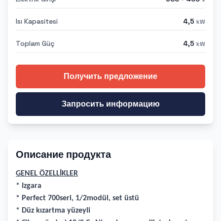
Isı Kapasitesi
4,5
kW
Toplam Güç
4,5
kW
Получить предложение
Запросить информацию
Описание продукта
GENEL ÖZELLİKLER
* Izgara
* Perfect 700seri, 1/2modül, set üstü
* Düz kızartma yüzeyli