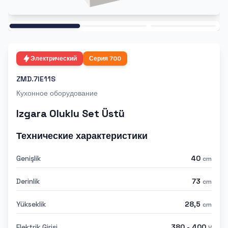
Ana
Электрический
Серия
700
ZMD.7IE11S
Кухонное оборудование
Izgara Oluklu Set Üstü
Технические характеристики
Genişlik
40
cm
Derinlik
73
cm
Yükseklik
28,5
cm
Elektrik Girişi
380 - 400
V