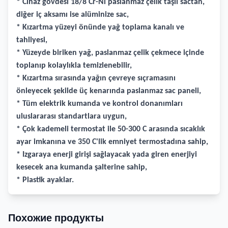
* Cihaz gövdesi 18/8 Cr-Ni paslanmaz çelik taşlı sactan,
diğer iç aksamı ise alüminize sac,
* Kızartma yüzeyi önünde yağ toplama kanalı ve
tahliyesi,
* Yüzeyde biriken yağ, paslanmaz çelik çekmece içinde
toplanıp kolaylıkla temizlenebilir,
* Kızartma sırasında yağın çevreye sıçramasını
önleyecek şekilde üç kenarında paslanmaz sac paneli,
* Tüm elektrik kumanda ve kontrol donanımları
uluslararası standartlara uygun,
* Çok kademeli termostat ile 50-300 C arasında sıcaklık
ayar imkanına ve 350 C'lik emniyet termostadına sahip,
* Izgaraya enerji girişi sağlayacak yada giren enerjiyi
kesecek ana kumanda şalterine sahip,
* Plastik ayaklar.
Похожие продукты