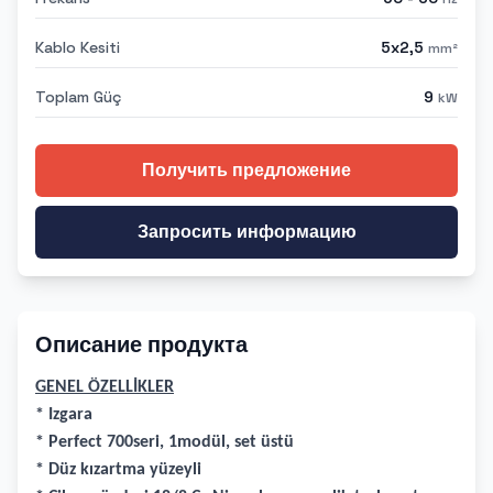
Kablo Kesiti
5x2,5
mm²
Toplam Güç
9
kW
Получить предложение
Запросить информацию
Описание продукта
GENEL ÖZELLİKLER
* Izgara
* Perfect 700seri, 1modül, set üstü
* Düz kızartma yüzeyli