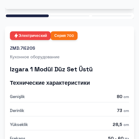
Ana
Электрический
Серия
700
ZMD.7IE20S
Кухонное оборудование
Izgara 1 Modül Düz Set Üstü
Технические характеристики
Genişlik
80
cm
Derinlik
73
cm
Yükseklik
28,5
cm
Frekans
50 - 60
Hz