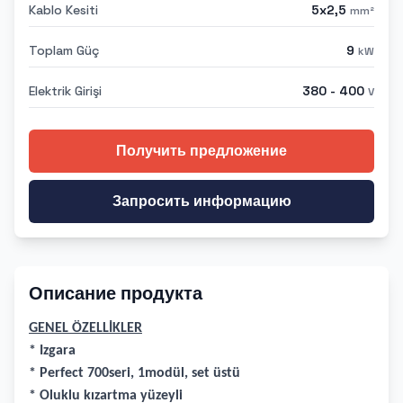
Kablo Kesiti
5x2,5
mm²
Toplam Güç
9
kW
Elektrik Girişi
380 - 400
V
Получить предложение
Запросить информацию
Описание продукта
GENEL ÖZELLİKLER
* Izgara
* Perfect 700seri, 1modül, set üstü
* Oluklu kızartma yüzeyli