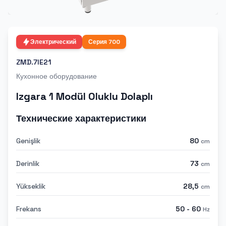
Электрический
Серия
700
ZMD.7IE21
Кухонное оборудование
Izgara 1 Modül Oluklu Dolaplı
Технические характеристики
Genişlik
80
cm
Derinlik
73
cm
Yükseklik
28,5
cm
Frekans
50 - 60
Hz