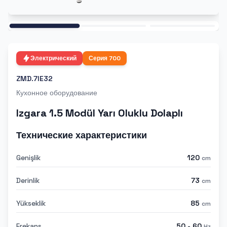
Ana
Электрический
Серия
700
ZMD.7IE32
Кухонное оборудование
Izgara 1.5 Modül Yarı Oluklu Dolaplı
Технические характеристики
Genişlik
120
cm
Derinlik
73
cm
Yükseklik
85
cm
Frekans
50 - 60
Hz