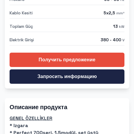
Kablo Kesiti
5x2,5
mm²
Toplam Güç
13
kW
Elektrik Girişi
380 - 400
V
Получить предложение
Запросить информацию
Описание продукта
GENEL ÖZELLİKLER
* Izgara
* Perfect 700seri, 1.5modül, set üstü