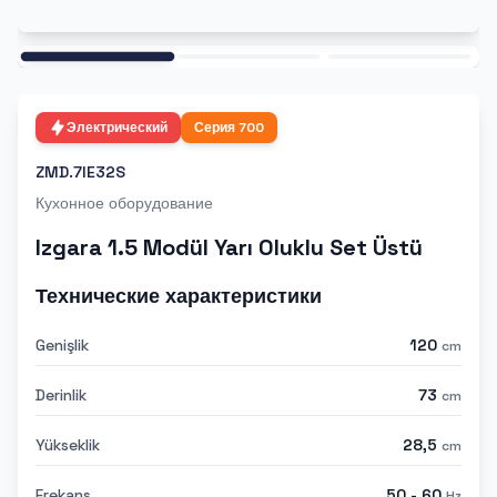
Ana
Электрический
Серия
700
ZMD.7IE32S
Кухонное оборудование
Izgara 1.5 Modül Yarı Oluklu Set Üstü
Технические характеристики
Genişlik
120
cm
Derinlik
73
cm
Yükseklik
28,5
cm
Frekans
50 - 60
Hz