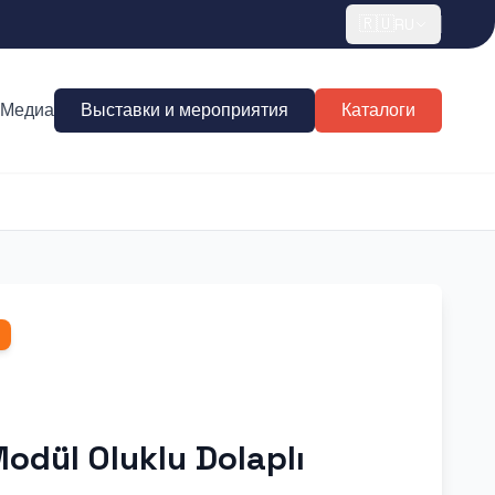
🇷🇺
RU
Медиа
Выставки и мероприятия
Каталоги
Modül Oluklu Dolaplı