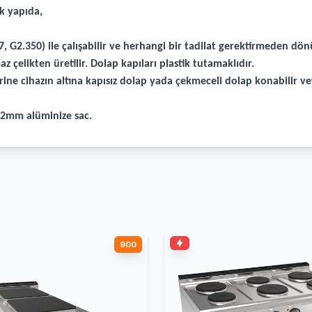
k yapıda,
, G2.350) ile çalışabilir ve herhangi bir tadilat gerektirmeden dön
z çelikten üretilir. Dolap kapıları plastik tutamaklıdır.
rine cihazın altına kapısız dolap yada çekmeceli dolap konabilir v
r 2mm alüminize sac.
900