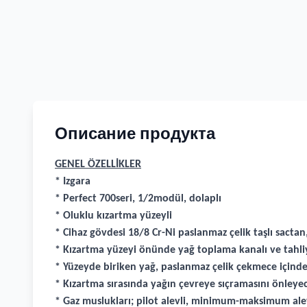
Описание продукта
GENEL ÖZELLİKLER
* Izgara
* Perfect 700seri, 1/2modül, dolaplı
* Oluklu kızartma yüzeyli
* Cihaz gövdesi 18/8 Cr-Ni paslanmaz çelik taşlı sactan,
* Kızartma yüzeyi önünde yağ toplama kanalı ve tahliy
* Yüzeyde biriken yağ, paslanmaz çelik çekmece içinde 
* Kızartma sırasında yağın çevreye sıçramasını önleye
* Gaz muslukları; pilot alevli, minimum-maksimum alev