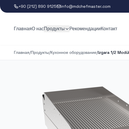
+90 (212) 890 9125
info@mdchefmaster.com
Главная
О нас
Продукты
Рекомендации
Контакт
Главная
/
Продукты
/
Кухонное оборудование
/
Izgara 1/2 Modül