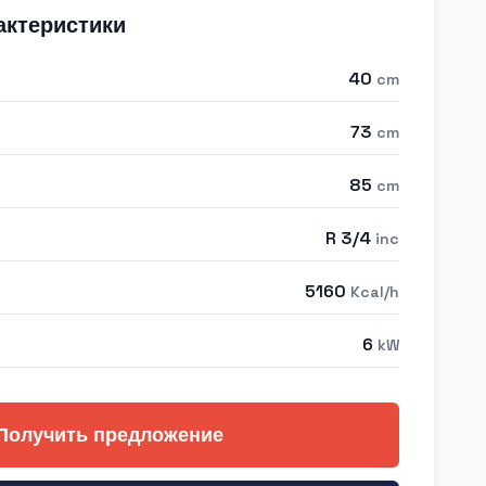
актеристики
40
cm
73
cm
85
cm
R 3/4
inc
5160
Kcal/h
6
kW
Получить предложение