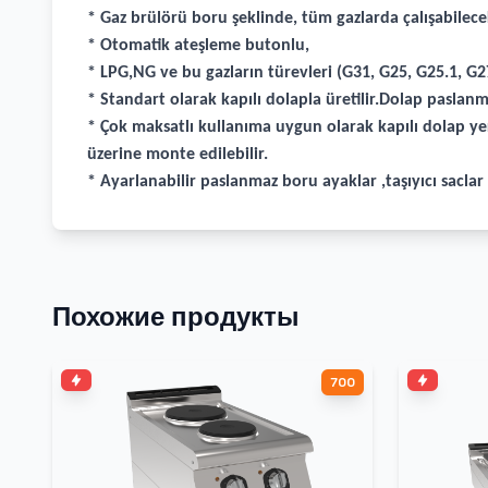
* Gaz brülörü boru şeklinde, tüm gazlarda çalışabilece
* Otomatik ateşleme butonlu,
* LPG,NG ve bu gazların türevleri (G31, G25, G25.1, G27
* Standart olarak kapılı dolapla üretilir.Dolap paslanma
* Çok maksatlı kullanıma uygun olarak kapılı dolap ye
üzerine monte edilebilir.
* Ayarlanabilir paslanmaz boru ayaklar ,taşıyıcı sacla
Похожие продукты
700