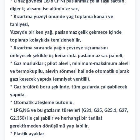
* Cihaz gövdesi 18/8 Cr-Ni paslanmaz çelik taşlı sactan,
diğer iç aksamı ise alüminize sac,
* Kızartma yüzeyi önünde yağ toplama kanalı ve
tahliyesi,
Yüzeyde biriken yağ, paslanmaz çelik çekmece içinde
toplanıp kolaylıkla temizlenebilir,
* Kızartma sırasında yağın çevreye sıçramasını
önleyecek şekilde üç kenarında paslanmaz sac paneli,
* Gaz muslukları; pilot alevli, minimum-maksimum alevli
ve termokupllu, alevin sönmesi halinde otomatik olarak
gazı kesecek yapıda (emniyet ventilli),
* Gaz brülörü boru şeklinde, tüm gazlarda çalışabilecek
yapıda,
* Otomatik ateşleme butonlu,
* LPG,NG ve bu gazların türevleri (G31, G25, G25.1, G27,
G2.350) ile çalışabilir ve herhangi bir tadilat
gerektirmeden dönüşümü yapılabilir,
* Plastik ayaklar.