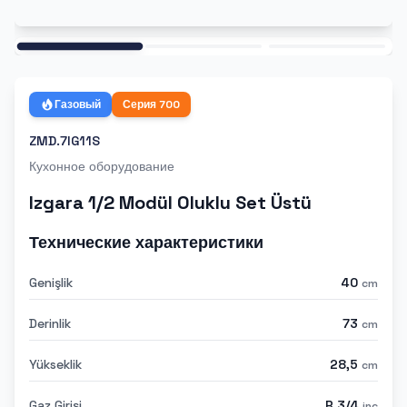
Ana
Газовый
Серия
700
ZMD.7IG11S
Кухонное оборудование
Izgara 1/2 Modül Oluklu Set Üstü
Технические характеристики
Genişlik
40
cm
Derinlik
73
cm
Yükseklik
28,5
cm
Gaz Girişi
R 3/4
inc