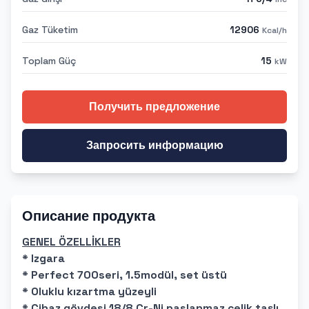
Gaz Tüketim
12906
Kcal/h
Toplam Güç
15
kW
Получить предложение
Запросить информацию
Описание продукта
GENEL ÖZELLİKLER
* Izgara
* Perfect 700seri, 1.5modül, set üstü
* Oluklu kızartma yüzeyli
* Cihaz gövdesi 18/8 Cr-Ni paslanmaz çelik taşlı