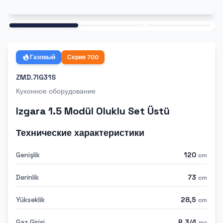
Ana
Газовый
Серия
700
ZMD.7IG31S
Кухонное оборудование
Izgara 1.5 Modül Oluklu Set Üstü
Технические характеристики
Genişlik
120
cm
Derinlik
73
cm
Yükseklik
28,5
cm
Gaz Girişi
R 3/4
inc