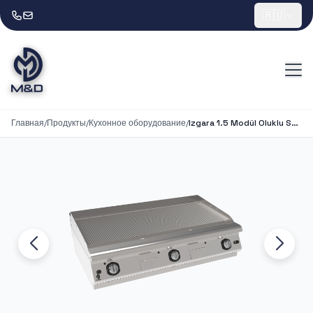
🇷🇺
Главная
/
Продукты
/
Кухонное оборудование
/
Izgara 1.5 Modül Oluklu Set Üstü