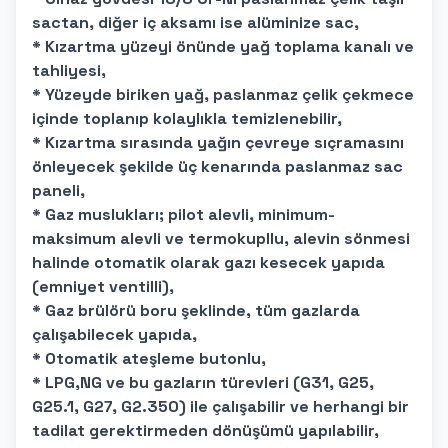
sactan, diğer iç aksamı ise alüminize sac,
* Kızartma yüzeyi önünde yağ toplama kanalı ve
tahliyesi,
* Yüzeyde biriken yağ, paslanmaz çelik çekmece
içinde toplanıp kolaylıkla temizlenebilir,
* Kızartma sırasında yağın çevreye sıçramasını
önleyecek şekilde üç kenarında paslanmaz sac
paneli,
* Gaz muslukları; pilot alevli, minimum-
maksimum alevli ve termokupllu, alevin sönmesi
halinde otomatik olarak gazı kesecek yapıda
(emniyet ventilli),
* Gaz brülörü boru şeklinde, tüm gazlarda
çalışabilecek yapıda,
* Otomatik ateşleme butonlu,
* LPG,NG ve bu gazların türevleri (G31, G25,
G25.1, G27, G2.350) ile çalışabilir ve herhangi bir
tadilat gerektirmeden dönüşümü yapılabilir,