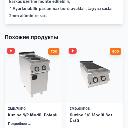
karkas üzerine monte edilebilir,
* Ayarlanabilir paslanmaz boru ayaklar ,taşıyıcı saclar
2mm alüminize sac.
Похожие продукты
700
900
ZMD.7KE10
ZMD.9KE10S
Kuzine 1/2 Modül Dolaplı
Kuzine 1/2 Modül Set
Üstü
Подробнее →