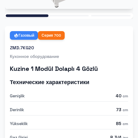
Ana
Газовый
Серия
700
ZMD.7KG20
Кухонное оборудование
Kuzine 1 Modül Dolaplı 4 Gözlü
Технические характеристики
Genişlik
40
cm
Derinlik
73
cm
Yükseklik
85
cm
Gaz Girişi
R 3/4
inc