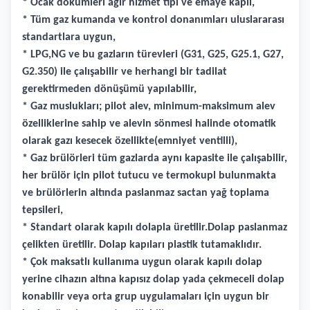
* Ocak dökümleri ağır hizmet tipi ve emaye kaplı,
* Tüm gaz kumanda ve kontrol donanımları uluslararası
standartlara uygun,
* LPG,NG ve bu gazların türevleri (G31, G25, G25.1, G27,
G2.350) ile çalışabilir ve herhangi bir tadilat
gerektirmeden dönüşümü yapılabilir,
* Gaz muslukları; pilot alev, minimum-maksimum alev
özelliklerine sahip ve alevin sönmesi halinde otomatik
olarak gazı kesecek özellikte(emniyet ventilli),
* Gaz brülörleri tüm gazlarda aynı kapasite ile çalışabilir,
her brülör için pilot tutucu ve termokupl bulunmakta
ve brülörlerin altında paslanmaz sactan yağ toplama
tepsileri,
* Standart olarak kapılı dolapla üretilir.Dolap paslanmaz
çelikten üretilir. Dolap kapıları plastik tutamaklıdır.
* Çok maksatlı kullanıma uygun olarak kapılı dolap
yerine cihazın altına kapısız dolap yada çekmeceli dolap
konabilir veya orta grup uygulamaları için uygun bir