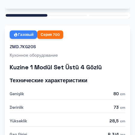
Ana
Газовый
Серия
700
ZMD.7KG20S
Кухонное оборудование
Kuzine 1 Modül Set Üstü 4 Gözlü
Технические характеристики
Genişlik
80
cm
Derinlik
73
cm
Yükseklik
28,5
cm
Gaz Girişi
R 3/4
inc