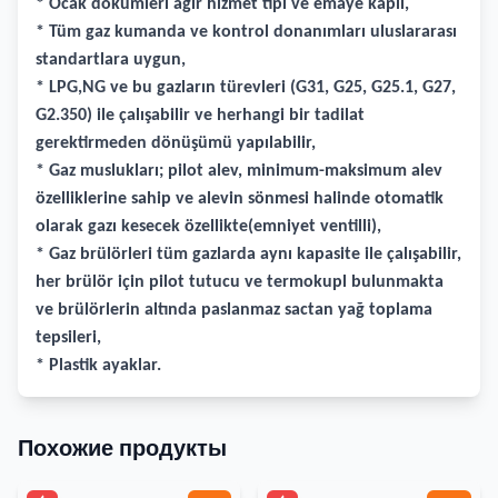
* Ocak dökümleri ağır hizmet tipi ve emaye kaplı,
* Tüm gaz kumanda ve kontrol donanımları uluslararası
standartlara uygun,
* LPG,NG ve bu gazların türevleri (G31, G25, G25.1, G27,
G2.350) ile çalışabilir ve herhangi bir tadilat
gerektirmeden dönüşümü yapılabilir,
* Gaz muslukları; pilot alev, minimum-maksimum alev
özelliklerine sahip ve alevin sönmesi halinde otomatik
olarak gazı kesecek özellikte(emniyet ventilli),
* Gaz brülörleri tüm gazlarda aynı kapasite ile çalışabilir,
her brülör için pilot tutucu ve termokupl bulunmakta
ve brülörlerin altında paslanmaz sactan yağ toplama
tepsileri,
* Plastik ayaklar.
Похожие продукты