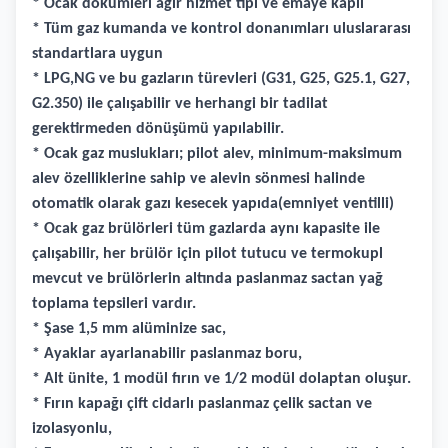
* Ocak dökümleri ağır hizmet tipi ve emaye kaplı
* Tüm gaz kumanda ve kontrol donanımları uluslararası
standartlara uygun
* LPG,NG ve bu gazların türevleri (G31, G25, G25.1, G27,
G2.350) ile çalışabilir ve herhangi bir tadilat
gerektirmeden dönüşümü yapılabilir.
* Ocak gaz muslukları; pilot alev, minimum-maksimum
alev özelliklerine sahip ve alevin sönmesi halinde
otomatik olarak gazı kesecek yapıda(emniyet ventilli)
* Ocak gaz brülörleri tüm gazlarda aynı kapasite ile
çalışabilir, her brülör için pilot tutucu ve termokupl
mevcut ve brülörlerin altında paslanmaz sactan yağ
toplama tepsileri vardır.
* Şase 1,5 mm alüminize sac,
* Ayaklar ayarlanabilir paslanmaz boru,
* Alt ünite, 1 modül fırın ve 1/2 modül dolaptan oluşur.
* Fırın kapağı çift cidarlı paslanmaz çelik sactan ve
izolasyonlu,