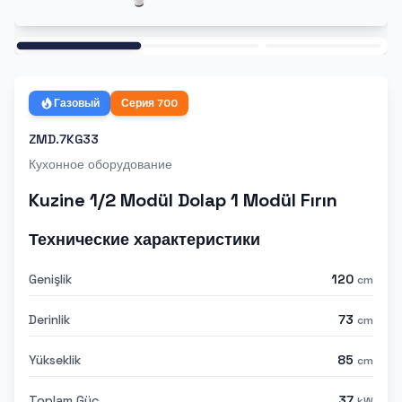
Ana
Газовый
Серия
700
ZMD.7KG33
Кухонное оборудование
Kuzine 1/2 Modül Dolap 1 Modül Fırın
Технические характеристики
Genişlik
120
cm
Derinlik
73
cm
Yükseklik
85
cm
Toplam Güç
37
kW