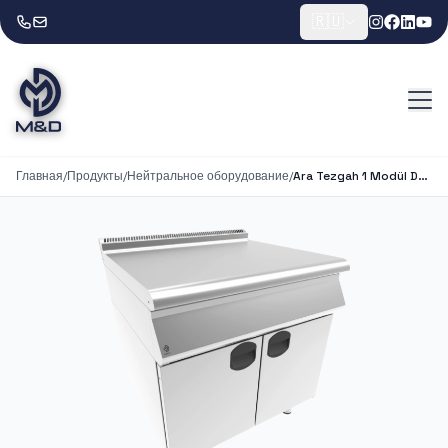
🇷🇺
Главная
/
Продукты
/
Нейтральное оборудование
/
Ara Tezgah 1 Modül Dolaplı