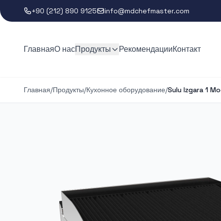
+90 (212) 890 9125
info@mdchefmaster.com
Главная
О нас
Продукты
Рекомендации
Контакт
Главная
/
Продукты
/
Кухонное оборудование
/
Sulu Izgara 1 M