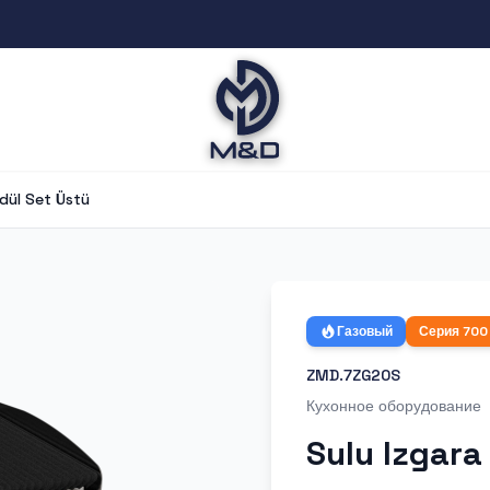
odül Set Üstü
Газовый
Серия
700
ZMD.7ZG20S
Кухонное оборудование
Sulu Izgara