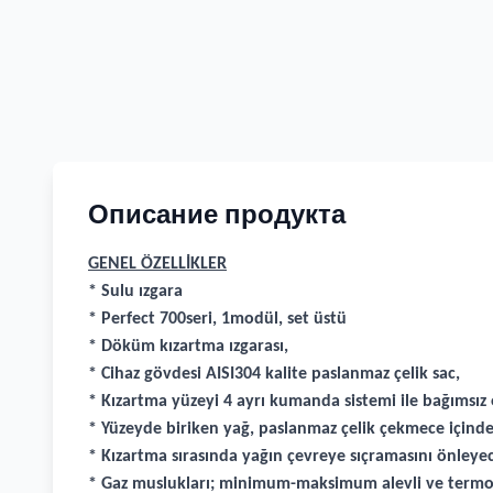
Описание продукта
GENEL ÖZELLİKLER
* Sulu ızgara
* Perfect 700seri, 1modül, set üstü
* Döküm kızartma ızgarası,
* Cihaz gövdesi AISI304 kalite paslanmaz çelik sac,
* Kızartma yüzeyi 4 ayrı kumanda sistemi ile bağımsız o
* Yüzeyde biriken yağ, paslanmaz çelik çekmece içinde 
* Kızartma sırasında yağın çevreye sıçramasını önleyec
* Gaz muslukları; minimum-maksimum alevli ve termoku