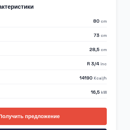
актеристики
80
cm
73
cm
28,5
cm
R 3/4
inc
14190
Kcal/h
16,5
kW
Получить предложение