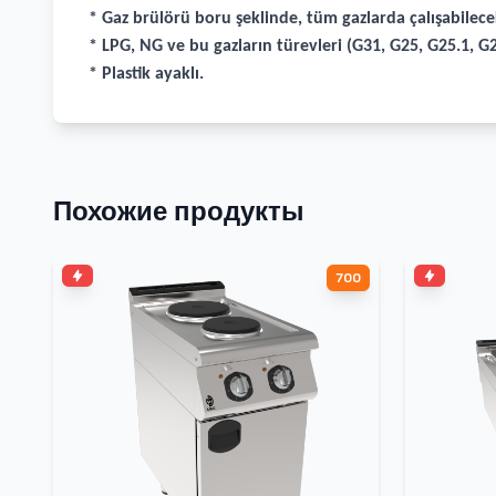
* Gaz brülörü boru şeklinde, tüm gazlarda çalışabilece
* LPG, NG ve bu gazların türevleri (G31, G25, G25.1, G2
* Plastik ayaklı.
Похожие продукты
700