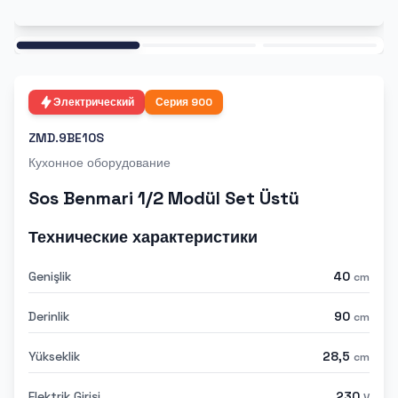
Ana
Электрический
Серия
900
ZMD.9BE10S
Кухонное оборудование
Sos Benmari 1/2 Modül Set Üstü
Технические характеристики
Genişlik
40
cm
Derinlik
90
cm
Yükseklik
28,5
cm
Elektrik Girişi
230
V