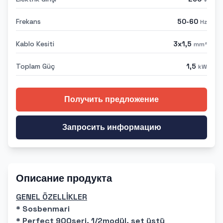
Frekans
50-60
Hz
Kablo Kesiti
3x1,5
mm²
Toplam Güç
1,5
kW
Получить предложение
Запросить информацию
Описание продукта
GENEL ÖZELLİKLER
* Sosbenmari
* Perfect 900seri, 1/2modül, set üstü