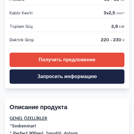
Kablo Kesiti
3x2,5
mm²
Toplam Güç
2,8
kW
Elektrik Girişi
220 - 230
V
Получить предложение
Запросить информацию
Описание продукта
GENEL ÖZELLİKLER
*Sosbenmari
* Perfect 900seri, 1modül, dolaplı