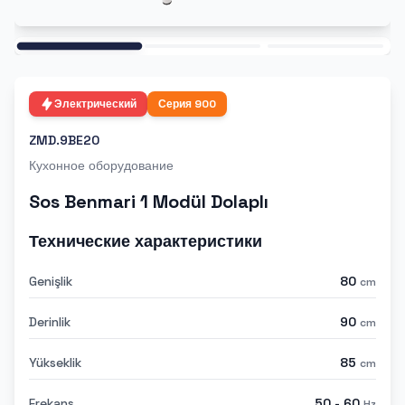
Ana
Электрический
Серия
900
ZMD.9BE20
Кухонное оборудование
Sos Benmari 1 Modül Dolaplı
Технические характеристики
Genişlik
80
cm
Derinlik
90
cm
Yükseklik
85
cm
Frekans
50 - 60
Hz