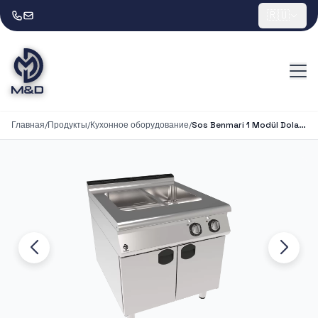
🇷🇺
Главная
/
Продукты
/
Кухонное оборудование
/
Sos Benmari 1 Modül Dolaplı