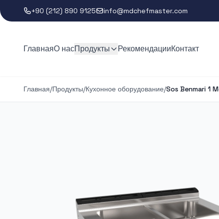
+90 (212) 890 9125
info@mdchefmaster.com
Главная
О нас
Продукты
Рекомендации
Контакт
Главная
/
Продукты
/
Кухонное оборудование
/
Sos Benmari 1 M