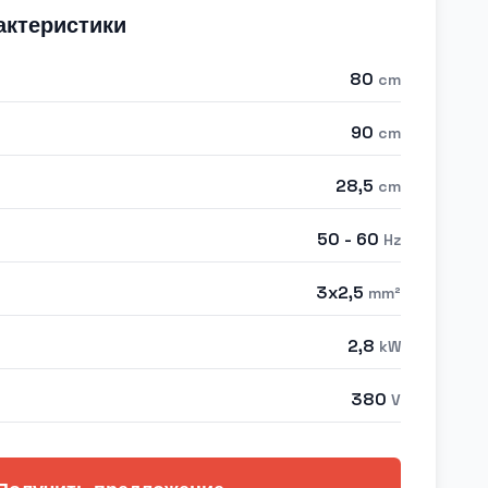
актеристики
80
cm
90
cm
28,5
cm
50 - 60
Hz
3x2,5
mm²
2,8
kW
380
V