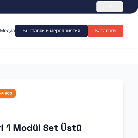
🇷🇺
RU
Медиа
Выставки и мероприятия
Каталоги
ия
900
i 1 Modül Set Üstü