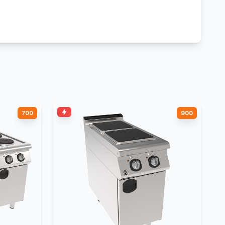
700
900