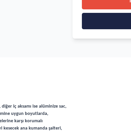
 diğer iç aksamı ise alüminize sac,
şimine uygun boyutlarda,
elerine karşı korumalı
iyi kesecek ana kumanda şalteri,