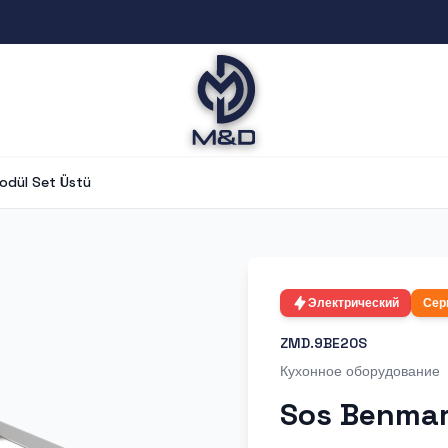
odül Set Üstü
Электрический
Сер
ZMD.9BE20S
Кухонное оборудование
Sos Benmar