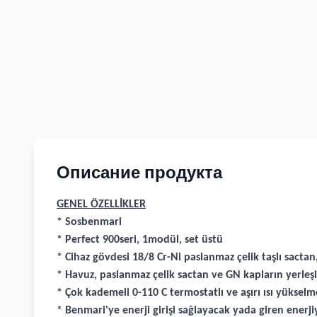
Описание продукта
GENEL ÖZELLİKLER
* Sosbenmari
* Perfect 900seri, 1modül, set üstü
* Cihaz gövdesi 18/8 Cr-Ni paslanmaz çelik taşlı sactan,
* Havuz, paslanmaz çelik sactan ve GN kapların yerle
* Çok kademeli 0-110 C termostatlı ve aşırı ısı yükselm
* Benmari'ye enerji girişi sağlayacak yada giren enerj