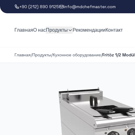
+90 (212) 890 9125
info@mdchefmaster.com
Главная
О нас
Продукты
Рекомендации
Контакт
Главная
/
Продукты
/
Кухонное оборудование
/
Fritöz 1/2 Modül