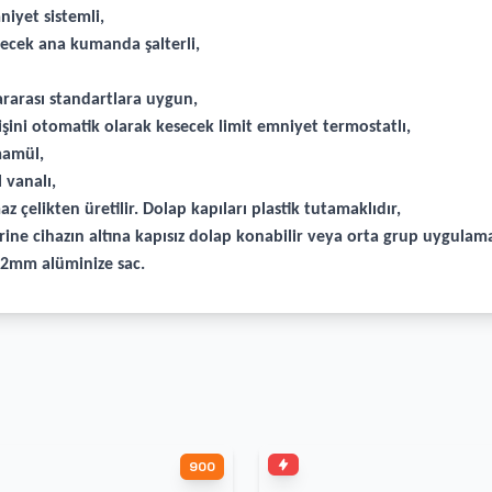
iyet sistemli,
esecek ana kumanda şalterli,
rarası standartlara uygun,
şini otomatik olarak kesecek limit emniyet termostatlı,
mamül,
 vanalı,
z çelikten üretilir. Dolap kapıları plastik tutamaklıdır,
ine cihazın altına kapısız dolap konabilir veya orta grup uygulamal
r 2mm alüminize sac.
900