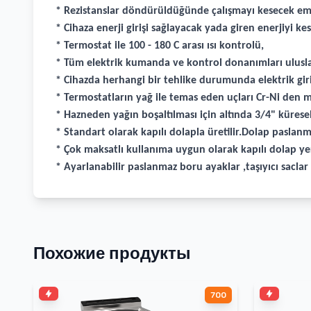
* Rezistanslar döndürüldüğünde çalışmayı kesecek emn
* Cihaza enerji girişi sağlayacak yada giren enerjiyi k
* Termostat ile 100 - 180 C arası ısı kontrolü,
* Tüm elektrik kumanda ve kontrol donanımları ulusla
* Cihazda herhangi bir tehlike durumunda elektrik giri
* Termostatların yağ ile temas eden uçları Cr-Ni den 
* Hazneden yağın boşaltılması için altında 3/4" küresel
* Standart olarak kapılı dolapla üretilir.Dolap paslanma
* Çok maksatlı kullanıma uygun olarak kapılı dolap yer
* Ayarlanabilir paslanmaz boru ayaklar ,taşıyıcı sacla
Похожие продукты
700