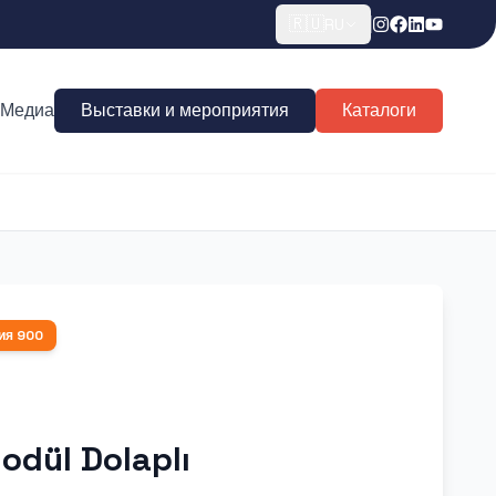
🇷🇺
RU
Медиа
Выставки и мероприятия
Каталоги
ия
900
Modül Dolaplı