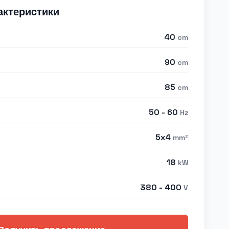
актеристики
40
cm
90
cm
85
cm
50 - 60
Hz
5x4
mm²
18
kW
380 - 400
V