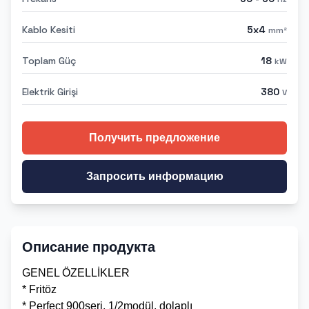
Kablo Kesiti
5x4
mm²
Toplam Güç
18
kW
Elektrik Girişi
380
V
Получить предложение
Запросить информацию
Описание продукта
GENEL ÖZELLİKLER
* Fritöz
* Perfect 900seri, 1/2modül, dolaplı