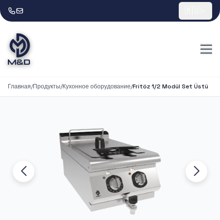
🇷🇺
Главная
/
Продукты
/
Кухонное оборудование
/
Fritöz 1/2 Modül Set Üstü