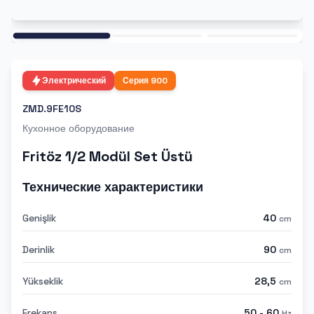
Ana
Электрический
Серия
900
ZMD.9FE10S
Кухонное оборудование
Fritöz 1/2 Modül Set Üstü
Технические характеристики
Genişlik
40
cm
Derinlik
90
cm
Yükseklik
28,5
cm
Frekans
50 - 60
Hz