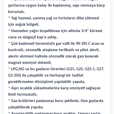
şartlarına uygun kalay ile kaplanmış, sapı ısınmaya karşı
korumalı,
* Yağ haznesi, yanmış yağ ve tortuların dibe çökmesi
için soğuk bölgeli,
* Hazneden yağın boşaltılması için altında 3/4" küresel
vana ve süzgeçli kap'a sahip,
* Çok kademeli termostatlı gaz valfi ile 90-185 C arası ısı
kontrolü, otomatik ateşleme tertibatlı ve pilot alevli,
alevin sönmesi halinde otomatik olarak gazı kesecek
magnet emniyet sistemli,
* LPG,NG ve bu gazların türevleri (G31, G25, G25.1, G27,
G2.350) ile çalışabilir ve herhangi bir tadilat
gerektirmeden dönüşümü yapılabilir yapıda,
* Aşırı sıcaklık yükselmelerine karşı emniyeti sağlayan
limit termostatlı,
* Gaz brülörleri paslanmaz boru şeklinde, tüm gazlarda
çalışabilecek yapıda,
* Ayarlanabilir paslanmaz boru ayaklar ,taşıyıcı saclar