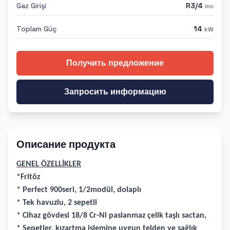
Gaz Girişi
R3/4
inc
Toplam Güç
14
kW
Получить предложение
Запросить информацию
Описание продукта
GENEL ÖZELLİKLER
*Fritöz
* Perfect 900seri, 1/2modül, dolaplı
* Tek havuzlu, 2 sepetli
* Cihaz gövdesi 18/8 Cr-Ni paslanmaz çelik taşlı sactan,
* Sepetler, kızartma işlemine uygun telden ve sağlık