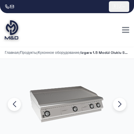
🇷🇺
Главная
/
Продукты
/
Кухонное оборудование
/
Izgara 1.5 Modül Oluklu Set Üstü