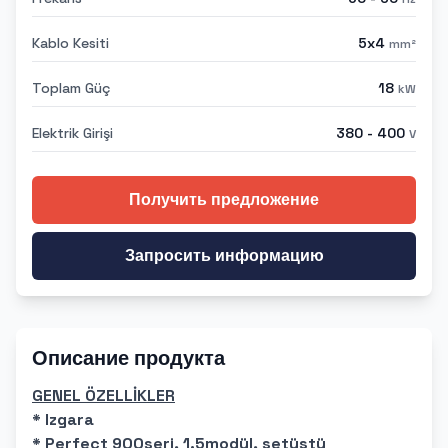
Kablo Kesiti
5x4
mm²
Toplam Güç
18
kW
Elektrik Girişi
380 - 400
V
Получить предложение
Запросить информацию
Описание продукта
GENEL ÖZELLİKLER
* Izgara
* Perfect 900seri, 1.5modül, setüstü