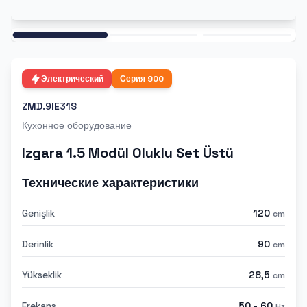
Ana
Электрический
Серия
900
ZMD.9IE31S
Кухонное оборудование
Izgara 1.5 Modül Oluklu Set Üstü
Технические характеристики
Genişlik
120
cm
Derinlik
90
cm
Yükseklik
28,5
cm
Frekans
50 - 60
Hz