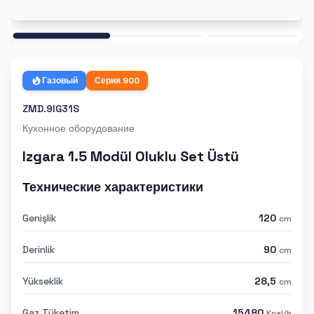
Ana
Газовый
Серия
900
ZMD.9IG31S
Кухонное оборудование
Izgara 1.5 Modül Oluklu Set Üstü
Технические характеристики
Genişlik
120
cm
Derinlik
90
cm
Yükseklik
28,5
cm
Gaz Tüketim
15480
Kcal/h