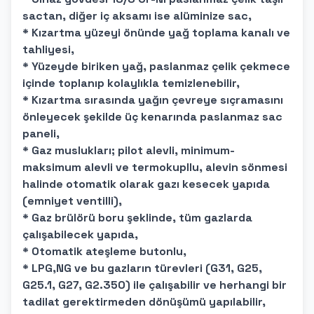
sactan, diğer iç aksamı ise alüminize sac,
* Kızartma yüzeyi önünde yağ toplama kanalı ve
tahliyesi,
* Yüzeyde biriken yağ, paslanmaz çelik çekmece
içinde toplanıp kolaylıkla temizlenebilir,
* Kızartma sırasında yağın çevreye sıçramasını
önleyecek şekilde üç kenarında paslanmaz sac
paneli,
* Gaz muslukları; pilot alevli, minimum-
maksimum alevli ve termokupllu, alevin sönmesi
halinde otomatik olarak gazı kesecek yapıda
(emniyet ventilli),
* Gaz brülörü boru şeklinde, tüm gazlarda
çalışabilecek yapıda,
* Otomatik ateşleme butonlu,
* LPG,NG ve bu gazların türevleri (G31, G25,
G25.1, G27, G2.350) ile çalışabilir ve herhangi bir
tadilat gerektirmeden dönüşümü yapılabilir,