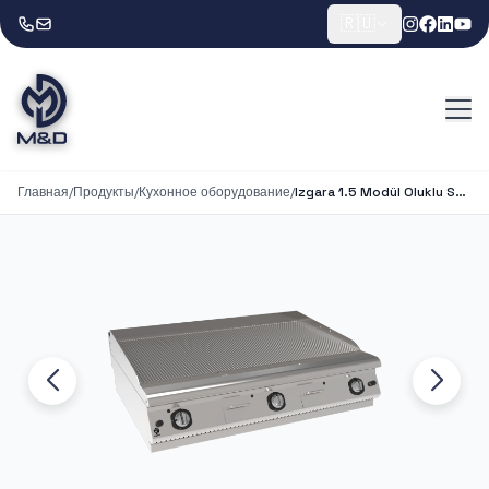
🇷🇺
Главная
/
Продукты
/
Кухонное оборудование
/
Izgara 1.5 Modül Oluklu Set Üstü