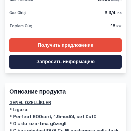
Gaz Girişi
R 3/4
inc
Toplam Güç
18
kW
Получить предложение
Запросить информацию
Описание продукта
GENEL ÖZELLİKLER
* Izgara
* Perfect 900seri, 1.5modül, set üstü
* Oluklu kızartma yüzeyli
* Cihaz gövdesi 18/8 Cr-Ni paslanmaz çelik taşlı