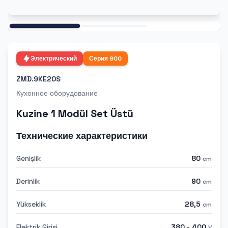
Ana
Электрический
Серия
900
ZMD.9KE20S
Кухонное оборудование
Kuzine 1 Modül Set Üstü
Технические характеристики
Genişlik
80
cm
Derinlik
90
cm
Yükseklik
28,5
cm
Elektrik Girişi
380 - 400
V