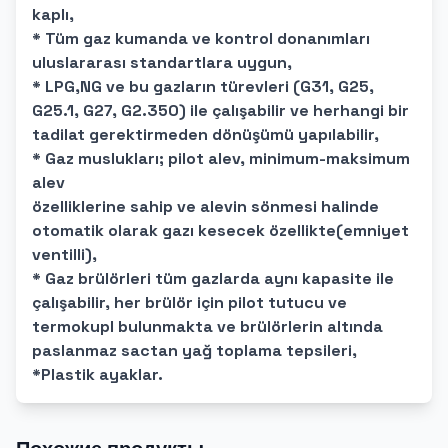
kaplı,
* Tüm gaz kumanda ve kontrol donanımları
uluslararası standartlara uygun,
* LPG,NG ve bu gazların türevleri (G31, G25,
G25.1, G27, G2.350) ile çalışabilir ve herhangi bir
tadilat gerektirmeden dönüşümü yapılabilir,
* Gaz muslukları; pilot alev, minimum-maksimum
alev
özelliklerine sahip ve alevin sönmesi halinde
otomatik olarak gazı kesecek özellikte(emniyet
ventilli),
* Gaz brülörleri tüm gazlarda aynı kapasite ile
çalışabilir, her brülör için pilot tutucu ve
termokupl bulunmakta ve brülörlerin altında
paslanmaz sactan yağ toplama tepsileri,
*Plastik ayaklar.