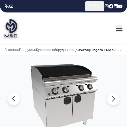
🇷🇺
Главная
/
Продукты
/
Кухонное оборудование
/
Lavataşlı Izgara 1 Modül Dolaplı