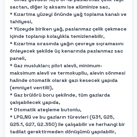
sactan, diğer iç aksamı ise alüminize sac,
* Kızartma yüzeyi önünde yağ toplama kanalı ve
tahliyesi,
* Yüzeyde biriken yağ, paslanmaz çelik çekmece
içinde toplanıp kolaylıkla temizlenebilir,
* Kızartma sırasında yağın çevreye sıçramasını
önleyecek şekilde üç kenarında paslanmaz sac
paneli,
* Gaz muslukları; pilot alevli, minimum-
maksimum alevli ve termokupllu, alevin sönmesi
halinde otomatik olarak gazı kesecek yapıda
(emniyet ventilli),
* Gaz brülörü boru şeklinde, tüm gazlarda
çalışabilecek yapıda,
* Otomatik ateşleme butonlu,
* LPG,NG ve bu gazların türevleri (G31, G25,
G25.1, G27, G2.350) ile çalışabilir ve herhangi bir
tadilat gerektirmeden dönüşümü yapılabilir,