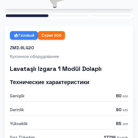
Ana
Газовый
Серия
900
ZMD.9LG20
Кухонное оборудование
Lavataşlı Izgara 1 Modül Dolaplı
Технические характеристики
Genişlik
80
cm
Derinlik
90
cm
Yükseklik
85
cm
Gaz Tüketim
17716
Kcal/h