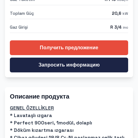
Toplam Güç
20,6
kW
Gaz Girişi
R 3/4
inc
Получить предложение
Запросить информацию
Описание продукта
GENEL ÖZELLİKLER
* Lavataşlı ızgara
* Perfect 900seri, 1modül, dolaplı
* Döküm kızartma ızgarası
* Cihaz gövdesi 18/8 Cr-Ni paslanmaz çelik taşlı