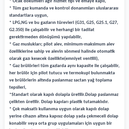
* Ocak dökümleri ağır hizmet tipi ve emaye kaplı,
* Tüm gaz kumanda ve kontrol donanımları uluslararası
standartlara uygun,
* LPG,NG ve bu gazların türevleri (G31, G25, G25.1, G27,
G2.350) ile çalışabilir ve herhangi bir tadilat
gerektirmeden dönüşümü yapılabilir,
* Gaz muslukları; pilot alev, minimum-maksimum alev
özelliklerine sahip ve alevin sönmesi halinde otomatik
olarak gazı kesecek özellikte(emniyet ventilli),
* Gaz brülörleri tüm gazlarda aynı kapasite ile çalışabilir,
her brülör için pilot tutucu ve termokupl bulunmakta
ve brülörlerin altında paslanmaz sactan yağ toplama
tepsileri,
*Standart olarak kapılı dolapla üretilir.Dolap paslanmaz
çelikten üretilir. Dolap kapıları plastik tutamaklıdır.
* Çok maksatlı kullanıma uygun olarak kapılı dolap
yerine cihazın altına kapısız dolap yada çekmeceli dolap
konabilir veya orta grup uygulamaları için uygun bir