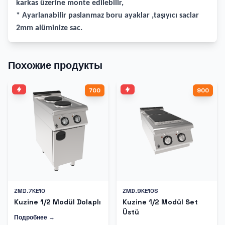
karkas üzerine monte edilebilir,
* Ayarlanabilir paslanmaz boru ayaklar ,taşıyıcı saclar
2mm alüminize sac.
Похожие продукты
700
900
ZMD.7KE10
ZMD.9KE10S
Kuzine 1/2 Modül Dolaplı
Kuzine 1/2 Modül Set
Üstü
Подробнее →