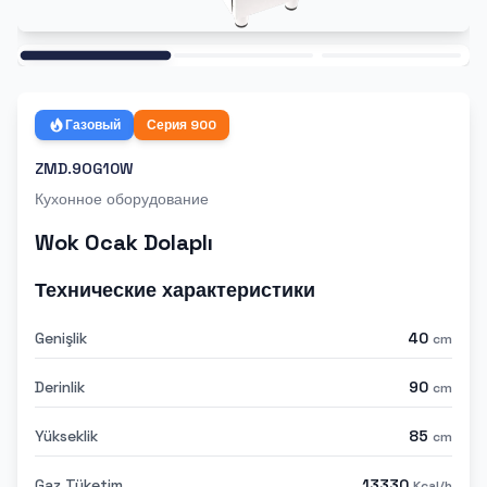
Ana
Газовый
Серия
900
ZMD.9OG10W
Кухонное оборудование
Wok Ocak Dolaplı
Технические характеристики
Genişlik
40
cm
Derinlik
90
cm
Yükseklik
85
cm
Gaz Tüketim
13330
Kcal/h