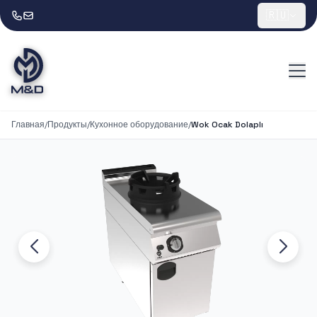
🇷🇺
Главная
/
Продукты
/
Кухонное оборудование
/
Wok Ocak Dolaplı