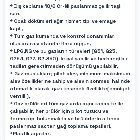
* Dış kaplama 18/8 Cr-Ni paslanmaz çelik taşlı
sac,
* Ocak dökümleri ağır hizmet tipi ve emaye
kaplı,
* Tüm gaz kumanda ve kontrol donanımları
uluslararası standartlara uygun,
* LPG,NG ve bu gazların türevleri (G31, G25,
G25.1, G27, G2.350) ile çalışabilir ve herhangi bir
tadilat gerektirmeden dönüşümü yapılabilir,
* Gaz muslukları; pilot alev, minimum-maksimum
alev özelliklerine sahip ve alevin sönmesi halinde
otomatik olarak gazı kesecek özellikte(emniyet
ventilli),
* Gaz brülörleri tüm gazlarda aynı kapasite ile
çalışabilir, her brülör için pilot tutucu ve
termokupl bulunmakta ve brülörlerin altında
paslanmaz sactan yağ toplama tepsileri,
*Plastik ayaklar.