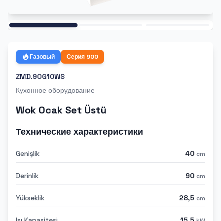
Ana
Газовый
Серия
900
ZMD.9OG10WS
Кухонное оборудование
Wok Ocak Set Üstü
Технические характеристики
Genişlik
40
cm
Derinlik
90
cm
Yükseklik
28,5
cm
Isı Kapasitesi
15,5
kW