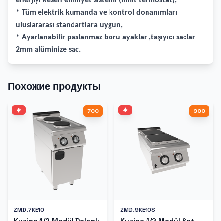
enerjiyi kesen emniyet sistemi (limit termostat),
* Tüm elektrik kumanda ve kontrol donanımları
uluslararası standartlara uygun,
* Ayarlanabilir paslanmaz boru ayaklar ,taşıyıcı saclar
2mm alüminize sac.
Похожие продукты
700
900
ZMD.7KE10
ZMD.9KE10S
Kuzine 1/2 Modül Dolaplı
Kuzine 1/2 Modül Set