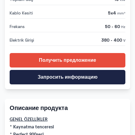
Kablo Kesiti
5x4
mm²
Frekans
50 - 60
Hz
Elektrik Girişi
380 - 400
V
Получить предложение
Запросить информацию
Описание продукта
GENEL ÖZELLİKLER
* Kaynatma tenceresi
* Perfect 900seri,