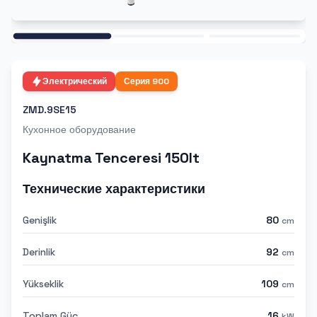
Ana
Электрический
Серия
900
ZMD.9SE15
Кухонное оборудование
Kaynatma Tenceresi 150lt
Технические характеристики
Genişlik
80
cm
Derinlik
92
cm
Yükseklik
109
cm
Toplam Güç
16
kW