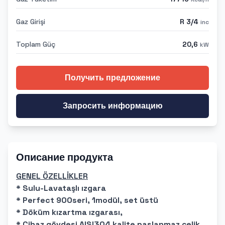
Gaz Girişi
R 3/4
inc
Toplam Güç
20,6
kW
Получить предложение
Запросить информацию
Описание продукта
GENEL ÖZELLİKLER
* Sulu-Lavataşlı ızgara
* Perfect 900seri, 1modül, set üstü
* Döküm kızartma ızgarası,
* Cihaz gövdesi AISI304 kalite paslanmaz çelik