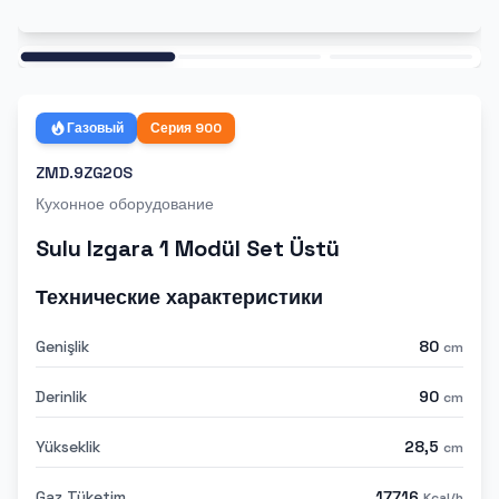
Ana
Газовый
Серия
900
ZMD.9ZG20S
Кухонное оборудование
Sulu Izgara 1 Modül Set Üstü
Технические характеристики
Genişlik
80
cm
Derinlik
90
cm
Yükseklik
28,5
cm
Gaz Tüketim
17716
Kcal/h