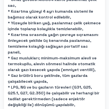
sac,
* Kızartma yüzeyi 4 ayrı kumanda sistemi ile
bağımsız olarak kontrol edilebilir,
* Yüzeyde biriken yağ, paslanmaz çelik çekmece
içinde toplanıp kolaylıkla temizlenebilir,
* Kızartma sırasında yağın çevreye sıçramasını
önleyecek şekilde üç kenarında paslanmaz,
temizleme kolaylığı sağlayan portatif sac
paneli,
* Gaz muslukları; minimum-maksimum alevli ve
termokupllu, alevin sönmesi halinde otomatik
olarak gazı kesecek yapıda (emniyet ventilli),
* Gaz brülörü boru şeklinde, tüm gazlarda
çalışabilecek yapıda,
* LPG, NG ve bu gazların türevleri (G31, G25,
G25.1, G27, G2.350) ile çalışabilir ve herhangi bir
tadilat gerektirmeden (sadece enjektör
değişikliği ile) dönüşümü yapılabilir,