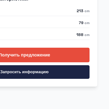
213
cm
79
cm
188
cm
Получить предложение
Запросить информацию