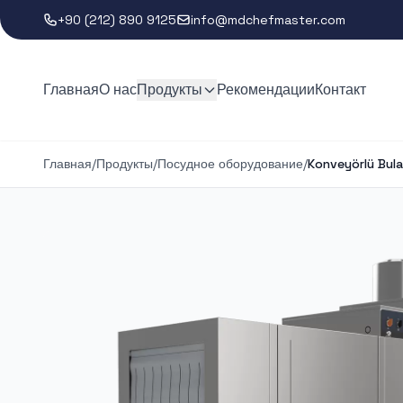
+90 (212) 890 9125
info@mdchefmaster.com
Главная
О нас
Продукты
Рекомендации
Контакт
Главная
/
Продукты
/
Посудное оборудование
/
Konveyörlü Bula