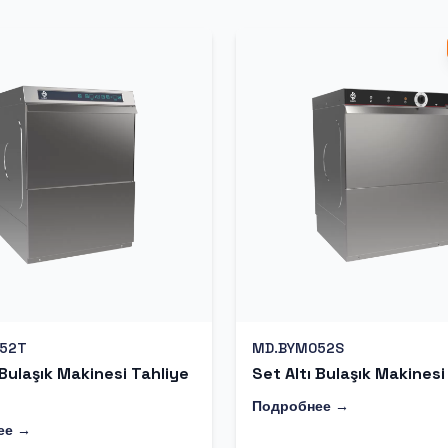
52T
MD.BYM052S
 Bulaşık Makinesi Tahliye
Set Altı Bulaşık Makinesi
Подробнее →
ее →