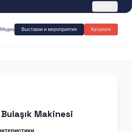
🇷🇺
RU
Медиа
Выставки и мероприятия
Каталоги
 Bulaşık Makinesi
актеристики