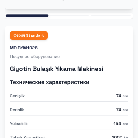
Ana
Серия
Standart
MD.BYM102S
Посудное оборудование
Giyotin Bulaşık Yıkama Makinesi
Технические характеристики
Genişlik
74
cm
Derinlik
74
cm
Yükseklik
154
cm
Tabak Kapasitesi
1000
tb