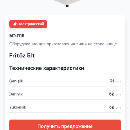
Электрический
MD.FR5
Оборудование для приготовления пищи на столешнице
Fritöz 5lt
Технические характеристики
Genişlik
31
cm
Derinlik
52
cm
Yükseklik
32
cm
Получить предложение