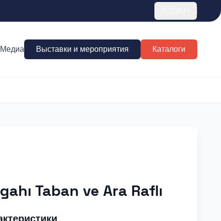
🇷🇺
RU
Медиа
Выставки и мероприятия
Каталоги
gahı Taban ve Ara Raflı
актеристики