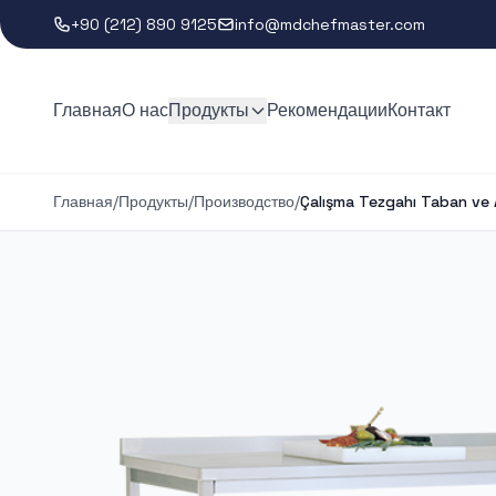
+90 (212) 890 9125
info@mdchefmaster.com
Главная
О нас
Продукты
Рекомендации
Контакт
Главная
/
Продукты
/
Производство
/
Çalışma Tezgahı Taban ve A