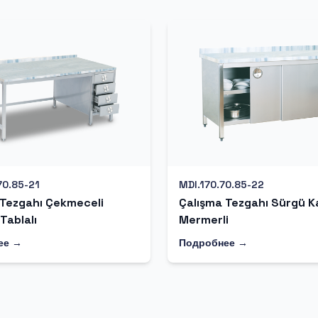
70.85-21
MDI.170.70.85-22
 Tezgahı Çekmeceli
Çalışma Tezgahı Sürgü 
Tablalı
Mermerli
ее →
Подробнее →