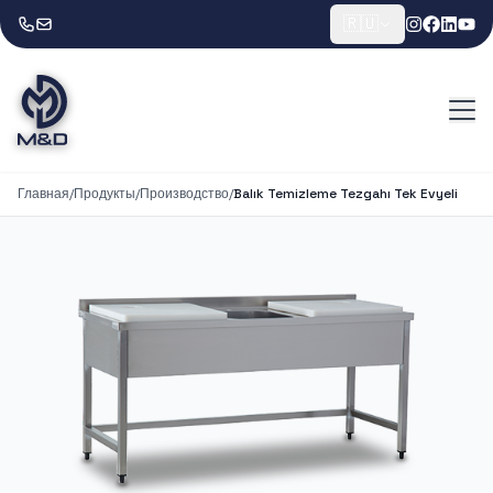
🇷🇺
Главная
/
Продукты
/
Производство
/
Balık Temizleme Tezgahı Tek Evyeli