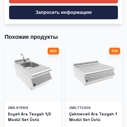
Запросить информацию
Похожие продукты
900
700
ZMD.9TE10S
ZMD.7TC20S
Evyeli Ara Tezgah 1/2
Çekmeceli Ara Tezgah 1
Modül Set Üstü
Modül Set Üstü