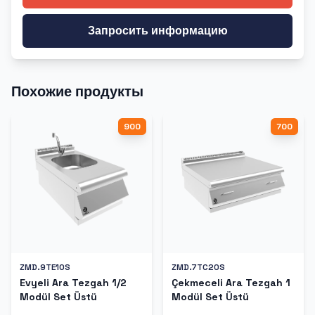
Запросить информацию
Похожие продукты
900
700
ZMD.9TE10S
ZMD.7TC20S
Evyeli Ara Tezgah 1/2
Çekmeceli Ara Tezgah 1
Modül Set Üstü
Modül Set Üstü